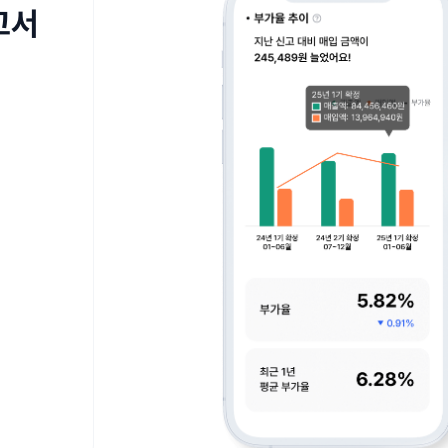
고서
공
.
.
.
분석
분석