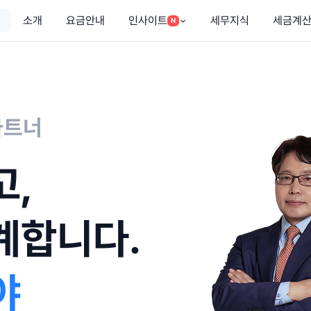
소개
요금안내
인사이트
세무지식
세금계
N
파트너
고,
계합니다.
야